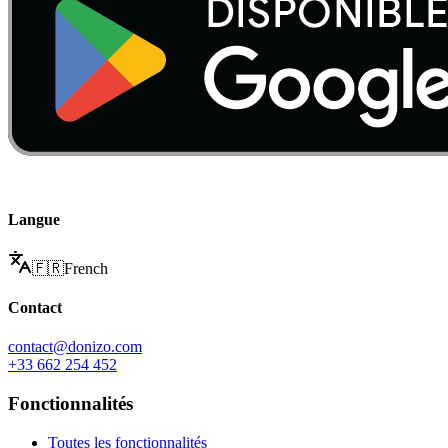
Langue
🇫🇷
French
Contact
contact@donizo.com
+33 662 254 452
Fonctionnalités
Toutes les fonctionnalités