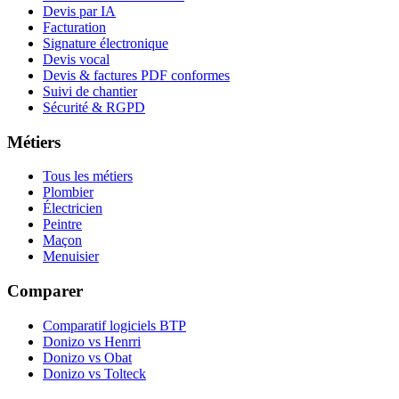
Devis par IA
Facturation
Signature électronique
Devis vocal
Devis & factures PDF conformes
Suivi de chantier
Sécurité & RGPD
Métiers
Tous les métiers
Plombier
Électricien
Peintre
Maçon
Menuisier
Comparer
Comparatif logiciels BTP
Donizo vs Henrri
Donizo vs Obat
Donizo vs Tolteck