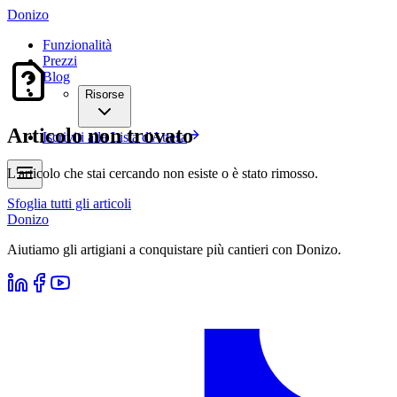
Donizo
Funzionalità
Prezzi
Blog
Risorse
Articolo non trovato
Iscriviti alla Lista d'Attesa
L'articolo che stai cercando non esiste o è stato rimosso.
Sfoglia tutti gli articoli
Donizo
Aiutiamo gli artigiani a conquistare più cantieri con Donizo.