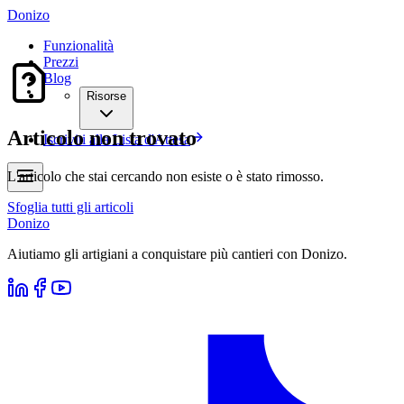
Donizo
Funzionalità
Prezzi
Blog
Risorse
Articolo non trovato
Iscriviti alla Lista d'Attesa
L'articolo che stai cercando non esiste o è stato rimosso.
Sfoglia tutti gli articoli
Donizo
Aiutiamo gli artigiani a conquistare più cantieri con Donizo.