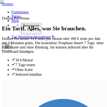
Donizo
Funktionen
Preise
Donizo Pro Preise
Blog
Ressourcen
Ein Tarif. Alles, was Sie brauchen.
Zur Warteliste hinzufügen
Donizo Pro kostet 39 € netto pro Monat oder 390 € netto pro Jahr
mit 2 Monaten gratis. Die kostenlose Testphase dauert 7 Tage, ohne
Kreditkarte und ohne Bindung. Sie können jederzeit über Ihr
Dashboard kündigen.
39 €/Monat
7 Tage testen
Ohne Karte
Jederzeit kündbar