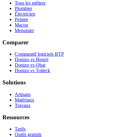
Tous les métiers
Plombier
Électricien
Peintre
Maçon
Menuisier
Comparer
Comparatif logiciels BTP
Donizo vs Henrri
Donizo vs Obat
Donizo vs Tolteck
Solutions
Artisans
Matériaux
Travaux
Ressources
Tarifs
Outils gratuits