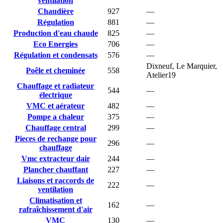
ventilation
Chaudière
927
—
Régulation
881
—
Production d'eau chaude
825
—
Eco Energies
706
—
Régulation et condensats
576
—
Dixneuf, Le Marquier,
Poêle et cheminée
558
Atelier19
Chauffage et radiateur
544
—
électrique
VMC et aérateur
482
—
Pompe a chaleur
375
—
Chauffage central
299
—
Pieces de rechange pour
296
—
chauffage
Vmc extracteur dair
244
—
Plancher chauffant
227
—
Liaisons et raccords de
222
—
ventilation
Climatisation et
162
—
rafraîchissement d'air
VMC
130
—