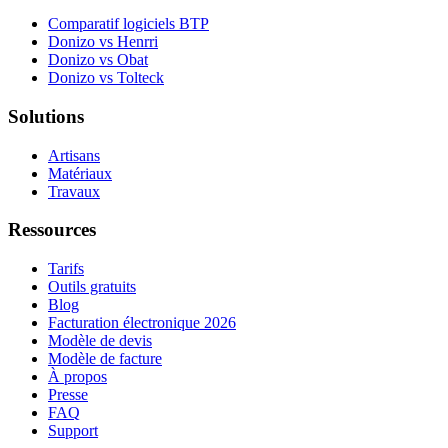
Comparatif logiciels BTP
Donizo vs Henrri
Donizo vs Obat
Donizo vs Tolteck
Solutions
Artisans
Matériaux
Travaux
Ressources
Tarifs
Outils gratuits
Blog
Facturation électronique 2026
Modèle de devis
Modèle de facture
À propos
Presse
FAQ
Support