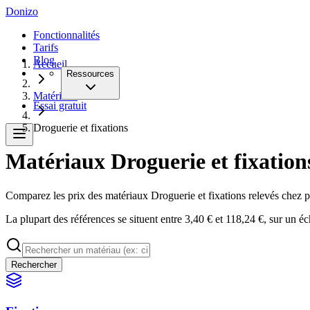
Donizo
Fonctionnalités
Tarifs
Blog
Accueil
Ressources
Matériaux
Essai gratuit
Droguerie et fixations
Matériaux Droguerie et fixations
Comparez les prix des matériaux Droguerie et fixations relevés chez pl
La plupart des références se situent entre 3,40 € et 118,24 €, sur un éc
Rechercher