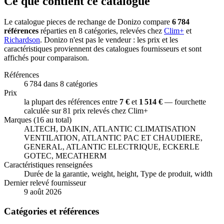
Ce que contient ce catalogue
Le catalogue
pieces de rechange
de Donizo compare
6 784
références
réparties
en
8
catégories
,
relevées
chez
Clim+
et
Richardson
. Donizo n'est pas le vendeur : les prix et les
caractéristiques proviennent des catalogues fournisseurs et sont
affichés pour comparaison.
Références
6 784
dans
8
catégories
Prix
la plupart des références entre
7 €
et
1 514 €
— fourchette
calculée sur
81
prix relevés chez
Clim+
Marques (16 au total)
ALTECH, DAIKIN, ATLANTIC CLIMATISATION
VENTILATION, ATLANTIC PAC ET CHAUDIERE,
GENERAL, ATLANTIC ELECTRIQUE, ECKERLE
GOTEC, MECATHERM
Caractéristiques renseignées
Durée de la garantie, weight, height, Type de produit, width
Dernier relevé fournisseur
9 août 2026
Catégories
et références