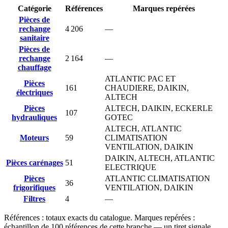
Catégorie
Références
Marques repérées
Pièces de
rechange
4 206
—
sanitaire
Pièces de
rechange
2 164
—
chauffage
ATLANTIC PAC ET
Pièces
161
CHAUDIERE, DAIKIN,
électriques
ALTECH
Pièces
ALTECH, DAIKIN, ECKERLE
107
hydrauliques
GOTEC
ALTECH, ATLANTIC
Moteurs
59
CLIMATISATION
VENTILATION, DAIKIN
DAIKIN, ALTECH, ATLANTIC
Pièces carénages
51
ELECTRIQUE
Pièces
ATLANTIC CLIMATISATION
36
frigorifiques
VENTILATION, DAIKIN
Filtres
4
—
Références : totaux exacts du catalogue. Marques repérées :
échantillon de
100
références de cette branche — un tiret signale