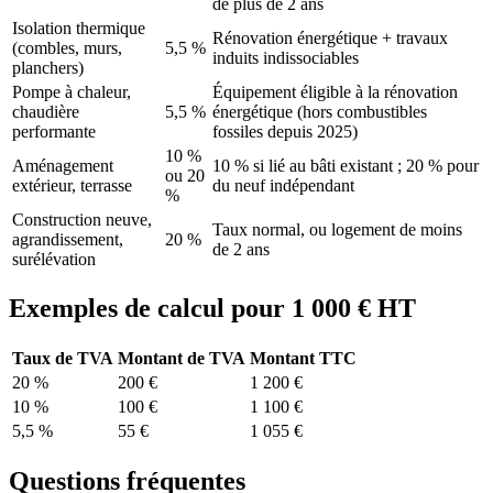
de plus de 2 ans
Isolation thermique
Rénovation énergétique + travaux
(combles, murs,
5,5 %
induits indissociables
planchers)
Pompe à chaleur,
Équipement éligible à la rénovation
chaudière
5,5 %
énergétique (hors combustibles
performante
fossiles depuis 2025)
10 %
Aménagement
10 % si lié au bâti existant ; 20 % pour
ou 20
extérieur, terrasse
du neuf indépendant
%
Construction neuve,
Taux normal, ou logement de moins
agrandissement,
20 %
de 2 ans
surélévation
Exemples de calcul pour 1 000 € HT
Taux de TVA
Montant de TVA
Montant TTC
20 %
200 €
1 200 €
10 %
100 €
1 100 €
5,5 %
55 €
1 055 €
Questions fréquentes