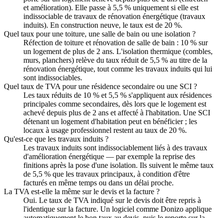
et amélioration). Elle passe à 5,5 % uniquement si elle est
indissociable de travaux de rénovation énergétique (travaux
induits). En construction neuve, le taux est de 20 %.
Quel taux pour une toiture, une salle de bain ou une isolation ?
Réfection de toiture et rénovation de salle de bain : 10 % sur
un logement de plus de 2 ans. L'isolation thermique (combles,
murs, planchers) relève du taux réduit de 5,5 % au titre de la
rénovation énergétique, tout comme les travaux induits qui lui
sont indissociables.
Quel taux de TVA pour une résidence secondaire ou une SCI ?
Les taux réduits de 10 % et 5,5 % s'appliquent aux résidences
principales comme secondaires, dès lors que le logement est
achevé depuis plus de 2 ans et affecté à l'habitation. Une SCI
détenant un logement d'habitation peut en bénéficier ; les
locaux à usage professionnel restent au taux de 20 %.
Qu'est-ce que les travaux induits ?
Les travaux induits sont indissociablement liés à des travaux
d'amélioration énergétique — par exemple la reprise des
finitions après la pose d'une isolation. Ils suivent le même taux
de 5,5 % que les travaux principaux, à condition d'être
facturés en même temps ou dans un délai proche.
La TVA est-elle la même sur le devis et la facture ?
Oui. Le taux de TVA indiqué sur le devis doit être repris à
l'identique sur la facture. Un logiciel comme Donizo applique
automatiquement le bon taux au devis, puis le reporte sur la