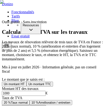
Donizo
Fonctionnalités
Tarifs
Blog
Outil gratuit · Sans inscription
Ressources
Calculateur de TVA sur les travaux
Essai gratuit
Les travaux de rénovation relèvent de trois taux de TVA en France :
20 % (taux normal), 10 % (amélioration et entretien d'un logement
de plus de 2 ans) et 5,5 % (rénovation énergétique). Saisissez un
montant, choisissez le taux, et obtenez le HT, la TVA et le TTC
instantanément.
Mis à jour en juillet 2026
· Information générale, pas un conseil
fiscal
Le montant que je saisis est :
Un montant HT
Un montant TTC
Montant
HT
des travaux
€
Taux de TVA
20 %
Taux normal
10 %
Amélioration / entretien