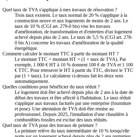
Quel taux de TVA s'applique à mes travaux de rénovation ?
Trois taux existent. Le taux normal de 20 % s'applique à la
construction neuve et aux logements de moins de 2 ans. Le
taux de 10 % (CGI art. 279-0 bis) vise les travaux
d'amélioration, de transformation et d'entretien d'un logement
achevé depuis plus de 2 ans. Le taux de 5,5 % (CGI art. 278-
0 bis A) concerne les travaux d'amélioration de la qualité
énergétique.
Comment calculer le montant TTC à partir du montant HT ?
Le montant TTC = montant HT × (1 + taux de TVA). Par
exemple, 1 000 € HT à 10 % donnent 100 € de TVA et 1 100
€ TTC. Pour retrouver le HT à partir du TTC, divisez le TTC
par (1 + taux). Le calculateur ci-dessus fait les deux sens
automatiquement.
Quelles conditions pour bénéficier du taux réduit ?
Le logement doit être achevé depuis plus de 2 ans à la date de
début des travaux et être affecté à l'habitation. Le taux réduit
s'applique aux travaux facturés par une entreprise (fourniture
et pose). Une attestation de TVA doit être remise au
professionnel. Depuis 2025, l'installation d'une chaudière à
combustibles fossiles est exclue des taux réduits.
Quel taux de TVA pour des travaux de peinture ?
La peinture relève du taux intermédiaire de 10 % lorsqu'elle
porte sur un logement achevé depuis plus de 2 ans (entretien