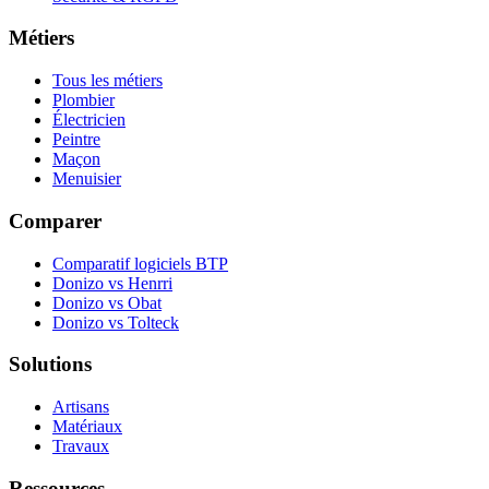
Métiers
Tous les métiers
Plombier
Électricien
Peintre
Maçon
Menuisier
Comparer
Comparatif logiciels BTP
Donizo vs Henrri
Donizo vs Obat
Donizo vs Tolteck
Solutions
Artisans
Matériaux
Travaux
Ressources